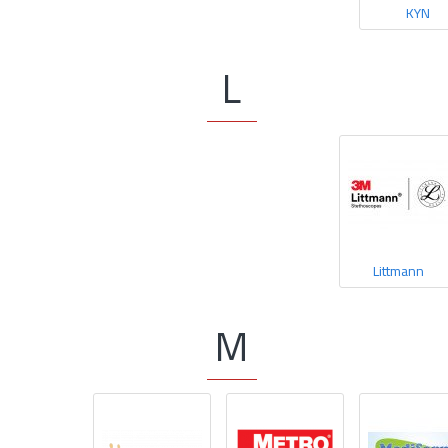
KYN
L
Littmann
M