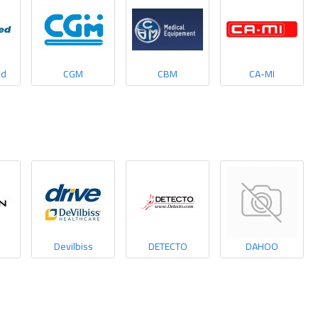
ed
CGM
CBM
CA-MI
Devilbiss
DETECTO
DAHOO