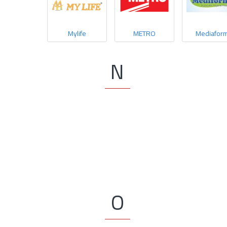
Mylife
METRO
Mediafor
N
O