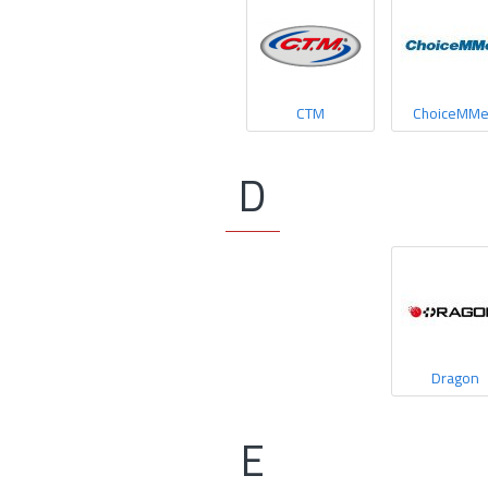
CTM
ChoiceMM
D
Dragon
E