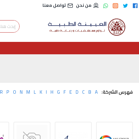
من نحن
تواصل معنا
فهرس الشركة:
A
B
C
D
E
F
G
H
I
K
L
M
N
O
P
R