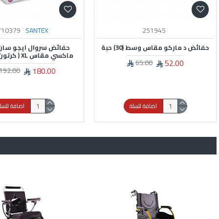
251950
251949
سروايل كلوت د ماركو – 30 حبة –
مقاس كبير ( L )
مقاس كبيرجدا ( XL )
65.00
62.00
80.00
75.00
اضافة للسلة
اضافة للسل