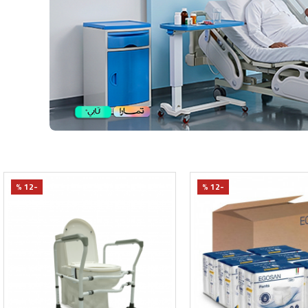
-6 %
-18 %