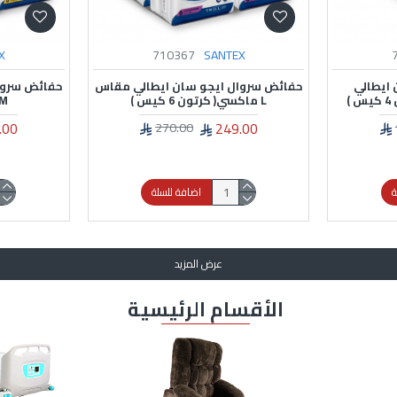
251948
AVAILABLE
سروايل كلوت د ماركو – 30 حبة –
سروايل كلوت د ماركو – 30 حبة –
مقاس وسط ( M )
سرير كهربائي 4 حركات شديد ال
60.00
70.00
99.00
ة
غير متوفر
عرض المزيد
الأقسام الرئيسية