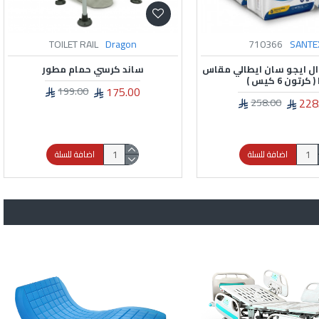
شراء من المخزون المتوفر -BUY FROM
Dragon
HOSPITAL BED DW-EB03-A1
سرير كهربائي 4 حركة - عرض 120 سم -
HOSPITAL BED
شديد الانخفاض
انخفاض
2,499.00
2,650.00
1,5
1,950.00
اضافة للسلة
اضافة للسلة